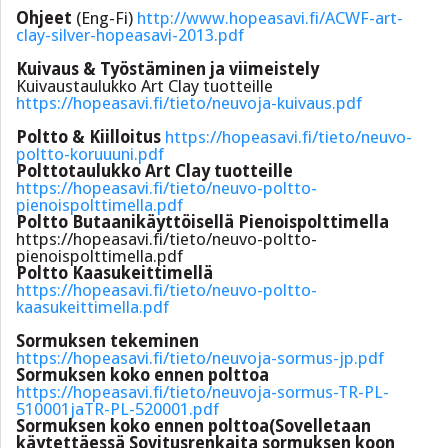
Ohjeet
(Eng-Fi)
http://www.hopeasavi.fi/ACWF-art-
clay-silver-hopeasavi-2013.pdf
Kuivaus & Työstäminen ja viimeistely
Kuivaustaulukko Art Clay tuotteille
https://hopeasavi.fi/tieto/neuvoja-kuivaus.pdf
Poltto & Kiilloitus
https://hopeasavi.fi/tieto/neuvo-
poltto-koruuuni.pdf
Polttotaulukko Art Clay tuotteille
https://hopeasavi.fi/tieto/neuvo-poltto-
pienoispolttimella.pdf
Poltto Butaanikäyttöisellä Pienoispolttimella
https://hopeasavi.fi/tieto/neuvo-poltto-
pienoispolttimella.pdf
Poltto Kaasukeittimellä
https://hopeasavi.fi/tieto/neuvo-poltto-
kaasukeittimella.pdf
Sormuksen tekeminen
https://hopeasavi.fi/tieto/neuvoja-sormus-jp.pdf
Sormuksen koko ennen polttoa
https://hopeasavi.fi/tieto/neuvoja-sormus-TR-PL-
510001jaTR-PL-520001.pdf
Sormuksen koko ennen polttoa(Sovelletaan
käytettäessä Sovitusrenkaita sormuksen koon