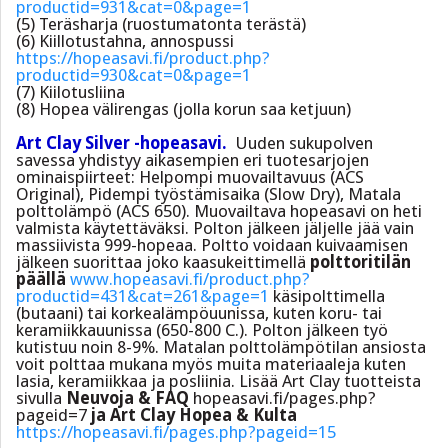
productid=931&cat=0&page=1
(5) Teräsharja (ruostumatonta terästä)
(6) Kiillotustahna, annospussi
https://hopeasavi.fi/product.php?
productid=930&cat=0&page=1
(7) Kiilotusliina
(8) Hopea välirengas (jolla korun saa ketjuun)
Art Clay Silver -hopeasavi.
Uuden sukupolven
savessa yhdistyy aikasempien eri tuotesarjojen
ominaispiirteet: Helpompi muovailtavuus (ACS
Original), Pidempi työstämisaika (Slow Dry), Matala
polttolämpö (ACS 650). Muovailtava hopeasavi on heti
valmista käytettäväksi. Polton jälkeen jäljelle jää vain
massiivista 999-hopeaa. Poltto voidaan kuivaamisen
jälkeen suorittaa joko kaasukeittimellä
polttoritilän
päällä
www.hopeasavi.fi/product.php?
productid=431&cat=261&page=1
käsipolttimella
(butaani) tai korkealämpöuunissa, kuten koru- tai
keramiikkauunissa (650-800 C.). Polton jälkeen työ
kutistuu noin 8-9%. Matalan polttolämpötilan ansiosta
voit polttaa mukana myös muita materiaaleja kuten
lasia, keramiikkaa ja posliinia. Lisää Art Clay tuotteista
sivulla
Neuvoja & FAQ
hopeasavi.fi/pages.php?
pageid=7
ja Art Clay Hopea & Kulta
https://hopeasavi.fi/pages.php?pageid=15