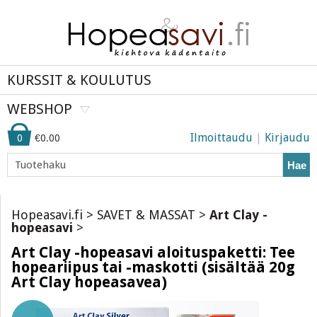
KURSSIT & KOULUTUS
WEBSHOP
Ilmoittaudu
|
Kirjaudu
0
€0.00
Hae
Hopeasavi.fi
>
SAVET & MASSAT
>
Art Clay -
hopeasavi
>
Art Clay -hopeasavi aloituspaketti: Tee
hopeariipus tai -maskotti (sisältää 20g
Art Clay hopeasavea)