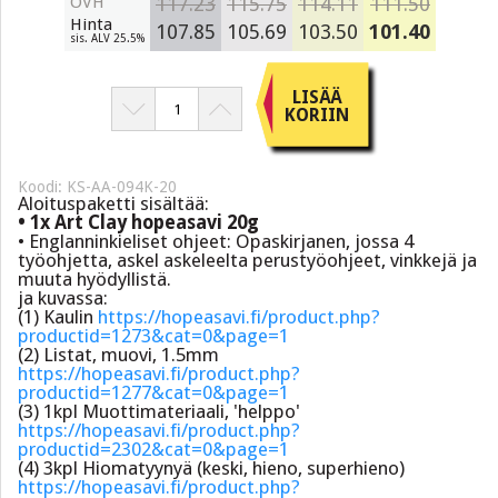
OVH
117.23
115.75
114.11
111.50
Hinta
107.85
105.69
103.50
101.40
sis. ALV 25.5%
LISÄÄ
KORIIN
Koodi: KS-AA-094K-20
Aloituspaketti sisältää:
• 1x Art Clay hopeasavi 20g
• Englanninkieliset ohjeet: Opaskirjanen, jossa 4
työohjetta, askel askeleelta perustyöohjeet, vinkkejä ja
muuta hyödyllistä.
ja kuvassa:
(1) Kaulin
https://hopeasavi.fi/product.php?
productid=1273&cat=0&page=1
(2) Listat, muovi, 1.5mm
https://hopeasavi.fi/product.php?
productid=1277&cat=0&page=1
(3) 1kpl Muottimateriaali, 'helppo'
https://hopeasavi.fi/product.php?
productid=2302&cat=0&page=1
(4) 3kpl Hiomatyynyä (keski, hieno, superhieno)
https://hopeasavi.fi/product.php?