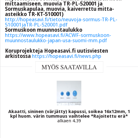
mittaamiseen, muovia TR-PL-520001 ja
Sormuskapulaa, muovia, kaiverrettu mitta-
asteikko TR-KT-510001)
http://hopeasavi.fi/tieto/neuvoja-sormus-TR-PL-
510001jaTR-PL-520001.pdf
Sormuskoon muunnostaulukko
https://www.hopeasavi.fi/ACWF-sormuskoon-
muunnostaulukko-japan-usa-suomi-mm.pdf
Koruprojekteja Hopeasavi.fi uutisviesten
arkistossa
https://hopeasavi.fi/news.php
MYÖS SAATAVILLA
Akaatti, sininen (värjätty) kapussi, soikea 16x12mm, 1
kpl huom. värin tummuus vaihtelee *Rajoitettu erä*
alkaen 4.39