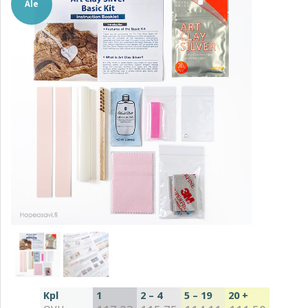
Ale
Kpl
1
2 – 4
5 – 19
20 +