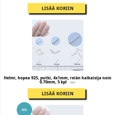
LISÄÄ KORIIN
Helmi, hopea 925, putki, 4x1mm, reiän halkaisija noin
0.70mm, 5 kpl
LISÄÄ KORIIN
Ale