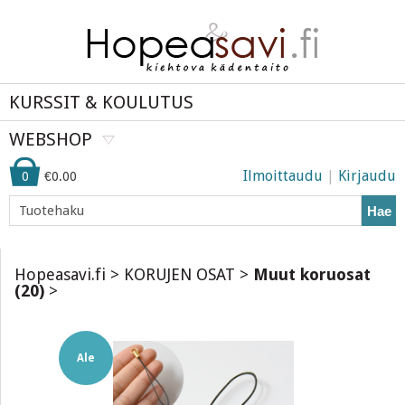
KURSSIT & KOULUTUS
WEBSHOP
Ilmoittaudu
|
Kirjaudu
0
€0.00
Hae
Hopeasavi.fi
>
KORUJEN OSAT
>
Muut koruosat
(20)
>
Ale