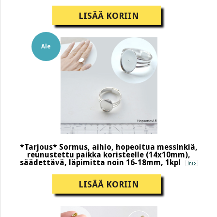
LISÄÄ KORIIN
Ale
*Tarjous* Sormus, aihio, hopeoitua messinkiä,
reunustettu paikka koristeelle (14x10mm),
säädettävä, läpimitta noin 16-18mm, 1kpl
LISÄÄ KORIIN