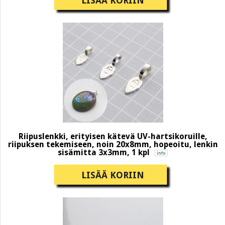
LISÄÄ KORIIN
Riipuslenkki, erityisen kätevä UV-hartsikoruille,
riipuksen tekemiseen, noin 20x8mm, hopeoitu, lenkin
sisämitta 3x3mm, 1 kpl
LISÄÄ KORIIN