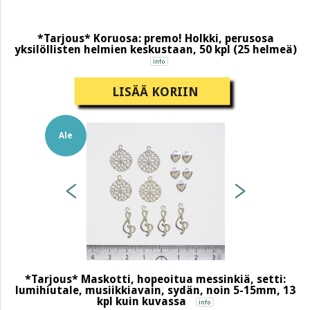
*Tarjous* Koruosa: premo! Holkki, perusosa
yksilöllisten helmien keskustaan, 50 kpl (25 helmeä)
LISÄÄ KORIIN
Ale
*Tarjous* Maskotti, hopeoitua messinkiä, setti:
lumihiutale, musiikkiavain, sydän, noin 5-15mm, 13
kpl kuin kuvassa