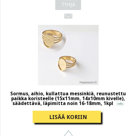
TYHJÄ
Sormus, aihio, kullattua messinkiä, reunustettu
paikka koristeelle (15x11mm, 14x10mm kivelle),
säädettävä, läpimitta noin 16-18mm, 1kpl
LISÄÄ KORIIN