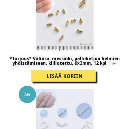
*Tarjous* Väliosa, messinki, palloketjun helmien
yhdistämiseen, kiillotettu, 9x3mm, 12 kpl
LISÄÄ KORIIN
Ale