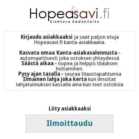
Kirjaudu asiakkaaksi
ja saat paljon etuja
Hopeasavi.fi kanta-asiakkaana.
Kasvata omaa
Kanta-asiakasalennusta
-
automaattisesti joka ostoksen yhteydessä
Säästä aikaa -
nopea ja helppo tilauksen
hoitaminen.
Pysy ajan tasalla -
seuraa tilaustapahtumia
Ilmainen lahja
joka kerta
kun ilmoitat
lahjatunnuksen kassalla aina kun teet ostoksia
Liity asiakkaaksi
Ilmoittaudu