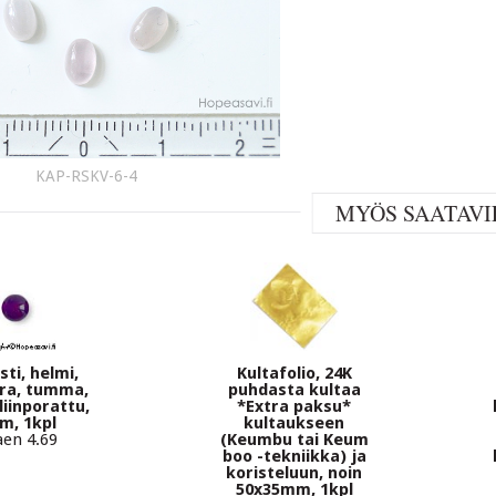
KAP-RSKV-6-4
MYÖS SAATAVI
ti, helmi,
Kultafolio, 24K
ra, tumma,
puhdasta kultaa
liinporattu,
*Extra paksu*
m, 1kpl
kultaukseen
aen 4.69
(Keumbu tai Keum
boo -tekniikka) ja
koristeluun, noin
50x35mm, 1kpl