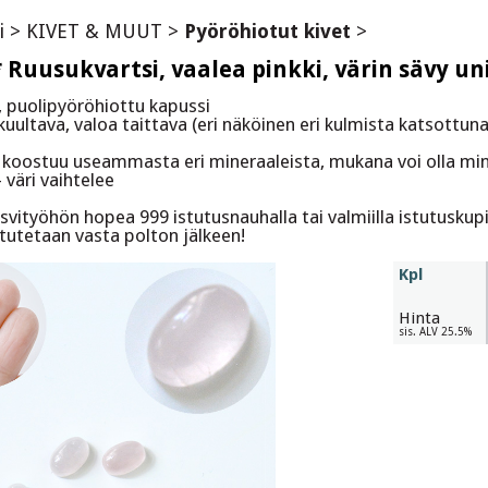
i
>
KIVET & MUUT
>
Pyöröhiotut kivet
>
Ruusukvartsi, vaalea pinkki, värin sävy un
, puolipyöröhiottu kapussi
kuultava, valoa taittava (eri näköinen eri kulmista katsottuna
 koostuu useammasta eri mineraaleista, mukana voi olla mine
 väri vaihtelee
vityöhön hopea 999 istutusnauhalla tai valmiilla istutuskupil
stutetaan vasta polton jälkeen!
Kpl
Hinta
sis. ALV 25.5%