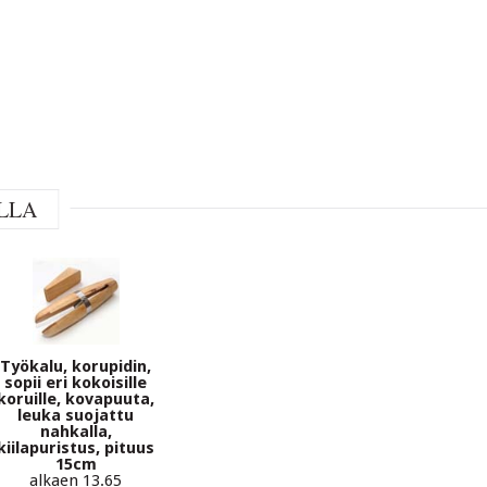
LLA
Työkalu, korupidin,
sopii eri kokoisille
koruille, kovapuuta,
leuka suojattu
nahkalla,
kiilapuristus, pituus
15cm
alkaen 13.65