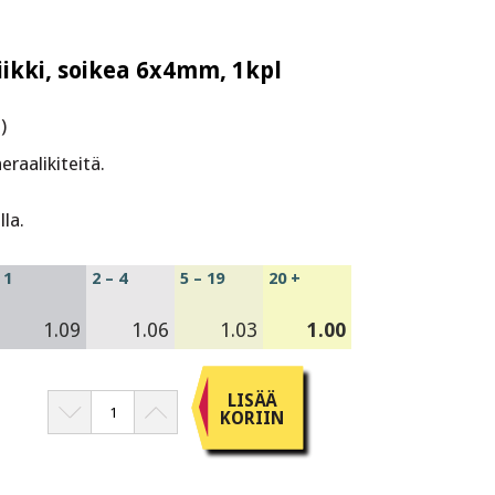
iikki, soikea 6x4mm, 1kpl
)
raalikiteitä.
la.
1
2 – 4
5 – 19
20 +
1.09
1.06
1.03
1.00
LISÄÄ
KORIIN