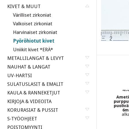
KIVET & MUUT
Värilliset zirkoniat
Valkoiset zirkoniat
Harvinaiset zirkoniat
Pyöröhiotut kivet
Uniikit kivet *ERÄ*
METALLILANGAT & LEVYT
NAUHAT & LANGAT
UV-HARTSI
SULATUSLASIT & EMALIT
KAULA & RANNEKETJUT
Ametis
KIRJOJA & VIDEOITA
purppu
puolivä
KORURASIAT & PUSSIT
6m
alk
S-TYÖOHJEET
POISTOMYYNTI