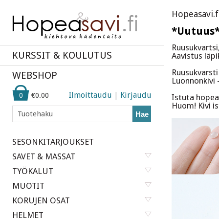
Hopeasavi.f
*Uutuus* 
Ruusukvartsi
KURSSIT & KOULUTUS
Aavistus läpi
Ruusukvarsti
WEBSHOP
Luonnonkivi -
Ilmoittaudu
|
Kirjaudu
0
€0.00
Istuta hopeas
Huom! Kivi i
Hae
SESONKITARJOUKSET
SAVET & MASSAT
TYÖKALUT
MUOTIT
KORUJEN OSAT
HELMET