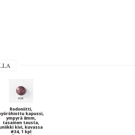
LLA
Rodoniitti,
pyöröhiottu kapussi,
ympyrä 8mm,
tasainen tausta,
uniikki kivi, kuvassa
#34, 1 kpl