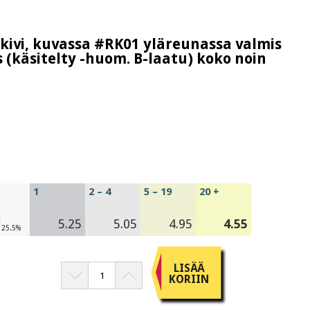
 kivi, kuvassa #RK01 yläreunassa valmis
 (käsitelty -huom. B-laatu) koko noin
1
2 – 4
5 – 19
20 +
a
5.25
5.05
4.95
4.55
V 25.5%
LISÄÄ
KORIIN