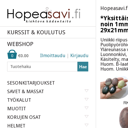
Hopeasavi.f
*Yksittäi
noin 1mm 
29x21mm,
KURSSIT & KOULUTUS
Uniikki riipu
WEBSHOP
Puolipyöröhio
Yläreunassa 
Luonnonkivi, 
Ilmoittaudu
|
Kirjaudu
0
€0.00
Käsitelty, m
Huom. B-laa
Hae
Huom. Uniikki
SESONKITARJOUKSET
SAVET & MASSAT
TYÖKALUT
MUOTIT
KORUJEN OSAT
HELMET