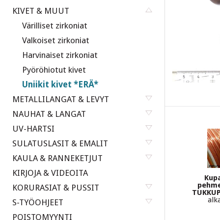
KIVET & MUUT
Värilliset zirkoniat
Valkoiset zirkoniat
Harvinaiset zirkoniat
Pyöröhiotut kivet
Uniikit kivet *ERÄ*
METALLILANGAT & LEVYT
NAUHAT & LANGAT
UV-HARTSI
SULATUSLASIT & EMALIT
KAULA & RANNEKETJUT
KIRJOJA & VIDEOITA
Kupa
pehme
KORURASIAT & PUSSIT
TUKKUP
alk
S-TYÖOHJEET
POISTOMYYNTI