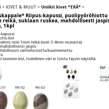
i
>
KIVET & MUUT
>
Uniikit kivet *ERÄ*
>
skappale* Riipus-kapussi, puolipyöröhiottu
reikä, suklaan ruskea, mahdollisesti jaspis
 1kpl
s-kapussi
ttu kivi
valmis noin 1mm reikä (noin 3-4mm reunasta)
mahdollisesti jaspis
ahdollisesti väritehostettu/kuumennettu
tu
 luonnon kivi, todellinen väri ei toistu täysin näytöllä.
Kpl
Hint
sis. AL