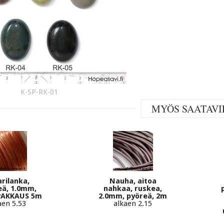
K-SP-RK-01
MYÖS SAATAVI
rilanka,
Nauha, aitoa
ä, 1.0mm,
nahkaa, ruskea,
AKKAUS 5m
2.0mm, pyöreä, 2m
aen 5.53
alkaen 2.15