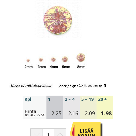
Kpl
1
2 – 4
5 – 19
20 +
Hinta
2.25
2.16
2.09
1.98
sis. ALV 25.5%
LISÄÄ