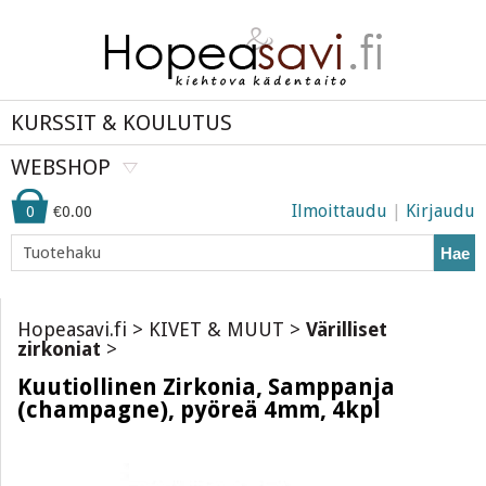
KURSSIT & KOULUTUS
WEBSHOP
Ilmoittaudu
|
Kirjaudu
0
€0.00
Hae
Hopeasavi.fi
>
KIVET & MUUT
>
Värilliset
zirkoniat
>
Kuutiollinen Zirkonia, Samppanja
(champagne), pyöreä 4mm, 4kpl