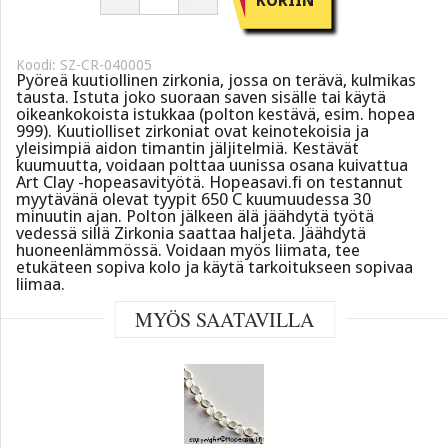
KORIIN
Koodi: SZ-CR-040005
Pyöreä kuutiollinen zirkonia, jossa on terävä, kulmikas
tausta. Istuta joko suoraan saven sisälle tai käytä
oikeankokoista istukkaa (polton kestävä, esim. hopea
999). Kuutiolliset zirkoniat ovat keinotekoisia ja
yleisimpiä aidon timantin jäljitelmiä. Kestävät
kuumuutta, voidaan polttaa uunissa osana kuivattua
Art Clay -hopeasavityötä. Hopeasavi.fi on testannut
myytävänä olevat tyypit 650 C kuumuudessa 30
minuutin ajan. Polton jälkeen älä jäähdytä työtä
vedessä sillä Zirkonia saattaa haljeta. Jäähdytä
huoneenlämmössä. Voidaan myös liimata, tee
etukäteen sopiva kolo ja käytä tarkoitukseen sopivaa
liimaa.
MYÖS SAATAVILLA