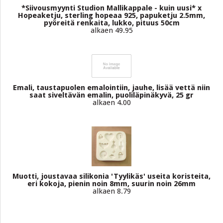
*Siivousmyynti Studion Mallikappale - kuin uusi* x
Hopeaketju, sterling hopeaa 925, papuketju 2.5mm,
pyöreitä renkaita, lukko, pituus 50cm
alkaen 49.95
Emali, taustapuolen emalointiin, jauhe, lisää vettä niin
saat siveltävän emalin, puoliläpinäkyvä, 25 gr
alkaen 4.00
Muotti, joustavaa silikonia 'Tyylikäs' useita koristeita,
eri kokoja, pienin noin 8mm, suurin noin 26mm
alkaen 8.79