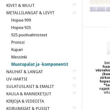
KIVET & MUUT
METALLILANGAT & LEVYT
Hopea 999
Hopea 925
925 puolivalmisteet
Pronssi
Kupari
Messinki
Ist
Muotopalat ja -komponentit
haa
viistehi
NAUHAT & LANGAT
(kuu
zirko
UV-HARTSI
hopea
*Sa
SULATUSLASIT & EMALIT
rajoit
alk
KAULA & RANNEKETJUT
KIRJOJA & VIDEOITA
KORURASIAT & PUSSIT