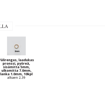
LLA
Välirengas, laadukas
pronssi, pyöreä,
sisämitta 5mm,
ulkomitta 7.0mm,
lanka 1.0mm, 10kpl
alkaen 2.39