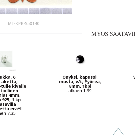
MT-KPR-S50140
MYÖS SAATAVI
ukka, 6
Onyksi, kapussi,
raketta,
musta, v/t, Pyöreä,
otulle kivelle
8mm, 1kpl
tiollinen
alkaen 1.39
nia) 4mm,
 925, 1 kp
atavilla
ettu erä*l
aen 7.35