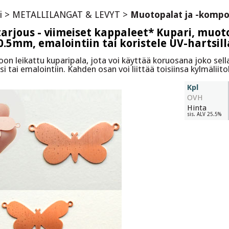
i
>
METALLILANGAT & LEVYT
>
Muotopalat ja -kompo
tarjous - viimeiset kappaleet* Kupari, muo
.5mm, emalointiin tai koristele UV-hartsilla
on leikattu kuparipala, jota voi käyttää koruosana joko sel
si tai emalointiin. Kahden osan voi liittää toisiinsa kylmäliitok
Kpl
OVH
Hinta
sis. ALV 25.5%