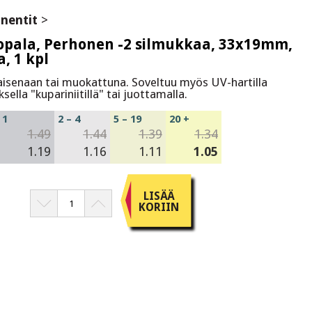
nentit
>
topala, Perhonen -2 silmukkaa, 33x19mm,
, 1 kpl
laisenaan tai muokattuna. Soveltuu myös UV-hartilla
sella "kupariniitillä" tai juottamalla.
1
2 – 4
5 – 19
20 +
1.49
1.44
1.39
1.34
1.19
1.16
1.11
1.05
LISÄÄ
KORIIN