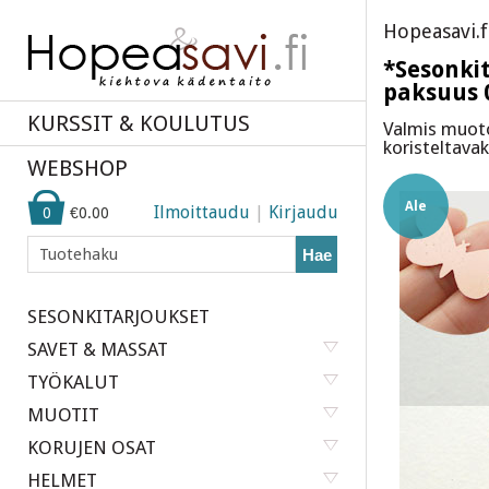
Hopeasavi.f
*Sesonki
paksuus 0
KURSSIT & KOULUTUS
Valmis muoto
koristeltavak
WEBSHOP
Ale
Ilmoittaudu
|
Kirjaudu
0
€0.00
Hae
SESONKITARJOUKSET
SAVET & MASSAT
TYÖKALUT
MUOTIT
KORUJEN OSAT
HELMET