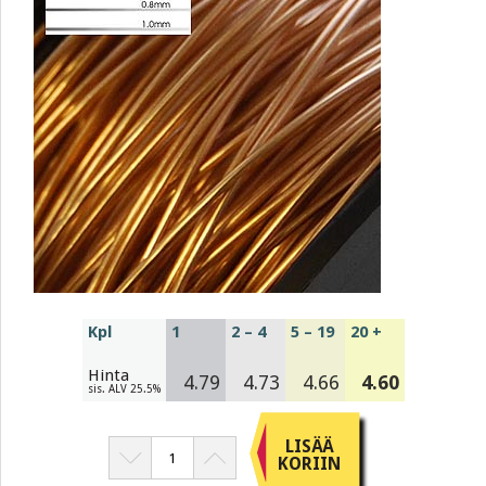
Kpl
1
2 – 4
5 – 19
20 +
Hinta
4.79
4.73
4.66
4.60
sis. ALV 25.5%
LISÄÄ
KORIIN