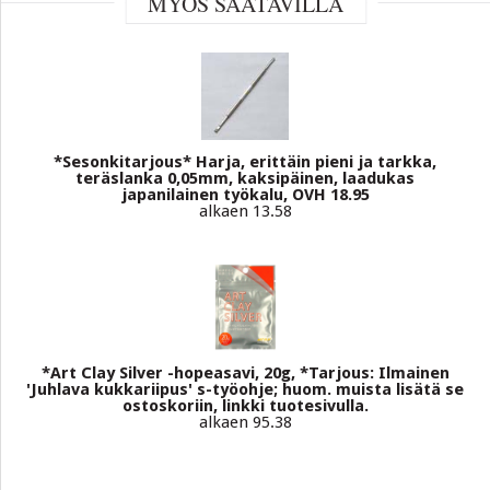
MYÖS SAATAVILLA
*Sesonkitarjous* Harja, erittäin pieni ja tarkka,
teräslanka 0,05mm, kaksipäinen, laadukas
japanilainen työkalu, OVH 18.95
alkaen 13.58
*Art Clay Silver -hopeasavi, 20g, *Tarjous: Ilmainen
'Juhlava kukkariipus' s-työohje; huom. muista lisätä se
ostoskoriin, linkki tuotesivulla.
alkaen 95.38