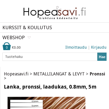
KURSSIT & KOULUTUS
WEBSHOP
Ilmoittaudu
|
Kirjaudu
0
€0.00
Hae
Hopeasavi.fi
>
METALLILANGAT & LEVYT
>
Pronssi
>
Lanka, pronssi, laadukas, 0.8mm, 5m