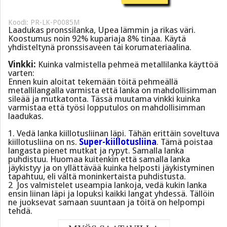
Koodi: PR-LK-P0085M
Laadukas pronssilanka, Upea lämmin ja rikas väri.
Koostumus noin 92% kupariaja 8% tinaa. Käytä
yhdisteltynä pronssisaveen tai korumateriaalina.
Vinkki:
Kuinka valmistella pehmeä metallilanka käyttöä
varten:
Ennen kuin aloitat tekemään töitä pehmeällä
metallilangalla varmista että lanka on mahdollisimman
sileää ja mutkatonta. Tässä muutama vinkki kuinka
varmistaa että työsi lopputulos on mahdollisimman
laadukas.
1. Vedä lanka kiillotusliinan läpi. Tähän erittäin soveltuva
kiillotusliina on ns.
Super-kiillotusliina
. Tämä poistaa
langasta pienet mutkat ja rypyt. Samalla lanka
puhdistuu. Huomaa kuitenkin että samalla lanka
jäykistyy ja on yllättävää kuinka helposti jäykistyminen
tapahtuu, eli vältä moninkertaista puhdistusta.
2 Jos valmistelet useampia lankoja, vedä kukin lanka
ensin liinan läpi ja lopuksi kaikki langat yhdessä. Tällöin
ne juoksevat samaan suuntaan ja töitä on helpompi
tehdä.