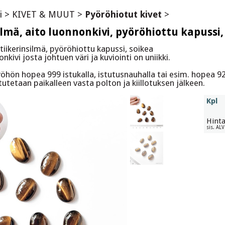
i
>
KIVET & MUUT
>
Pyöröhiotut kivet
>
ilmä, aito luonnonkivi, pyöröhiottu kapussi
tiikerinsilmä, pyöröhiottu kapussi, soikea
kivi josta johtuen väri ja kuviointi on uniikki.
yöhön hopea 999 istukalla, istutusnauhalla tai esim. hopea 9
tutetaan paikalleen vasta polton ja kiillotuksen jälkeen.
Kpl
Hint
sis. AL