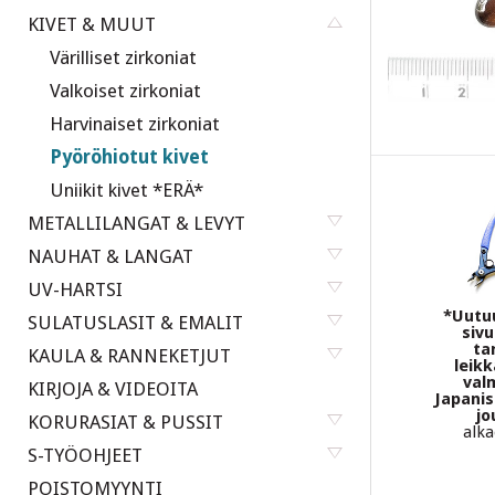
KIVET & MUUT
Värilliset zirkoniat
Valkoiset zirkoniat
Harvinaiset zirkoniat
Pyöröhiotut kivet
Uniikit kivet *ERÄ*
METALLILANGAT & LEVYT
NAUHAT & LANGAT
UV-HARTSI
*Uutuu
SULATUSLASIT & EMALIT
sivu
ta
KAULA & RANNEKETJUT
leik
val
KIRJOJA & VIDEOITA
Japani
jo
KORURASIAT & PUSSIT
alka
S-TYÖOHJEET
POISTOMYYNTI