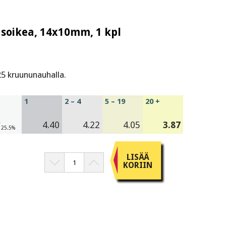
, soikea, 14x10mm, 1 kpl
25 kruununauhalla.
1
2 – 4
5 – 19
20 +
a
4.40
4.22
4.05
3.87
V 25.5%
LISÄÄ
KORIIN