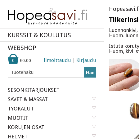
Hopeasavi.f
Tiikerins
Luonnonkivi, 
KURSSIT & KOULUTUS
Huom. luonnon
Istuta korut
WEBSHOP
Huom, kivi is
Ilmoittaudu
|
Kirjaudu
0
€0.00
Hae
SESONKITARJOUKSET
SAVET & MASSAT
TYÖKALUT
MUOTIT
KORUJEN OSAT
HELMET