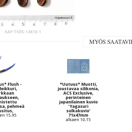
KAP-TKRS-14X10-1
MYÖS SAATAVI
s* Flush -
*Uutuus* Muotti,
leikkuri,
joustavaa silikonia,
rkkaan
ACS Exclusive,
kaukseen,
perinteinen
mistettu
japanilainen kuvio
ssa, pehmeä
'Yagasuri
usitus,
sulkakuvio'
en 15.95
71x47mm
alkaen 10.15