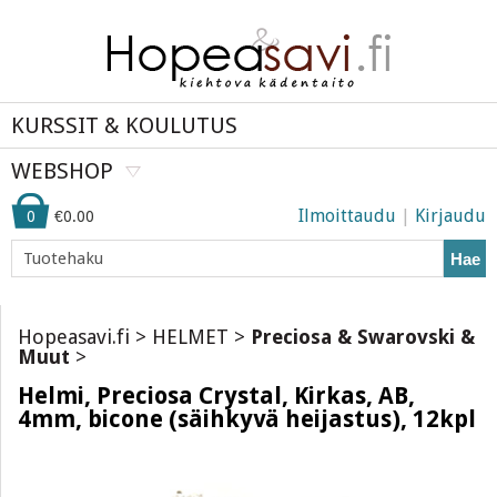
KURSSIT & KOULUTUS
WEBSHOP
Ilmoittaudu
|
Kirjaudu
0
€0.00
Hae
Hopeasavi.fi
>
HELMET
>
Preciosa & Swarovski &
Muut
>
Helmi, Preciosa Crystal, Kirkas, AB,
4mm, bicone (säihkyvä heijastus), 12kpl