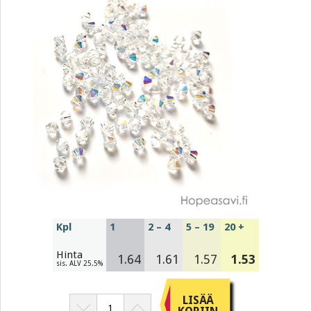
Kpl
1
2 – 4
5 – 19
20 +
Hinta
1.64
1.61
1.57
1.53
sis. ALV 25.5%
LISÄÄ