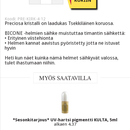
KORIIN
Koodi: PRE-KIRK-4-12
Preciosa kristalli on laadukas Tsekkiläinen koruosa.
BICONE -helmien säihke muistuttaa timantin säihkettä:
• Erityinen viistehionta
• Helmen kannat aavistus pyöristetty jotta ne istuvat
hyvin
Heti kun näet kuinka nämä helmet säihkyvät valossa,
tulet ihastumaan niihin.
MYÖS SAATAVILLA
*Sesonkitarjous* UV-hartsi pigmentti KULTA, 5ml
alkaen 4.37