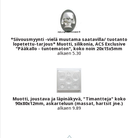
*Siivousmyynti -vielä muutama saatavilla/ tuotanto
lopetettu-tarjous* Muotti, silikonia, ACS Exclusive
"Pääkallo - tuntematon", koko noin 20x15x5mm
alkaen 5.30
Muotti, joustava ja läpinäkyvä, "Timantteja" koko
90x80x12mm, askarteluun (massat, hartsit jne.)
alkaen 9.89