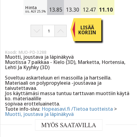
Hinta
13.85
13.30
12.47
11.10
sis. ALV 25.5%
LISÄÄ
KORIIN
Koodi: MUO-PD-3288
Muotti, joustava ja läpinäkyvä
Muotissa 7 paikkaa - Kielo (3D), Marketta, Hortensia,
Lehti Ja Kyyhky (3D)
Soveltuu askarteluun eri massoilla ja hartseilla.
Materiaali on polypropyleeia -joustavaa ja
taivutettavaa.
Jos käyttämäsi massa tuntuu tarttuvan muottiin käytä
ko. materiaalille
sopivaa erotteluainetta.
Tuote info-sivu:
Hopeasavi.fi /Tietoa tuotteista
>
Muotti, joustava ja läpinäkyvä
MYÖS SAATAVILLA