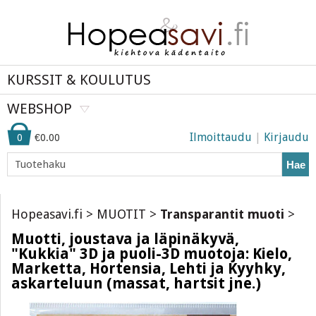
KURSSIT & KOULUTUS
WEBSHOP
Ilmoittaudu
|
Kirjaudu
0
€0.00
Hae
Hopeasavi.fi
>
MUOTIT
>
Transparantit muoti
>
Muotti, joustava ja läpinäkyvä,
"Kukkia" 3D ja puoli-3D muotoja: Kielo,
Marketta, Hortensia, Lehti ja Kyyhky,
askarteluun (massat, hartsit jne.)