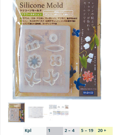
Kpl
1
2 – 4
5 – 19
20 +