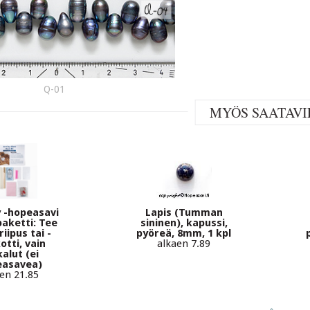
Q-01
MYÖS SAATAVI
y -hopeasavi
Lapis (Tumman
paketti: Tee
sininen), kapussi,
iipus tai -
pyöreä, 8mm, 1 kpl
tti, vain
alkaen 7.89
alut (ei
easavea)
en 21.85