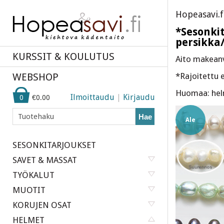
Hopeasavi.f
*Sesonkit
persikka
KURSSIT & KOULUTUS
Aito makeanv
WEBSHOP
*Rajoitettu 
Huomaa: helm
Ilmoittaudu
|
Kirjaudu
0
€0.00
Hae
Ale
SESONKITARJOUKSET
SAVET & MASSAT
TYÖKALUT
MUOTIT
KORUJEN OSAT
HELMET