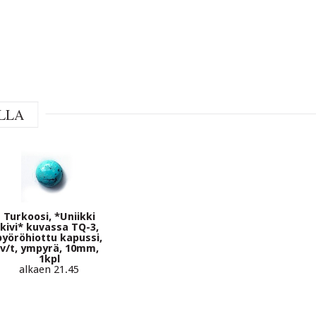
LLA
Turkoosi, *Uniikki
kivi* kuvassa TQ-3,
pyöröhiottu kapussi,
v/t, ympyrä, 10mm,
1kpl
alkaen 21.45