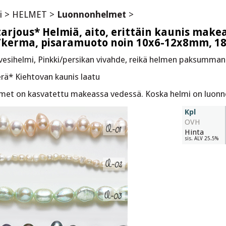
i
>
HELMET
>
Luonnonhelmet
>
arjous* Helmiä, aito, erittäin kaunis mak
/kerma, pisaramuoto noin 10x6-12x8mm, 18
esihelmi, Pinkki/persikan vivahde, reikä helmen paksumman
erä* Kiehtovan kaunis laatu
et on kasvatettu makeassa vedessä. Koska helmi on luonnonm
Kpl
OVH
Hinta
sis. ALV 25.5%