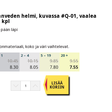
eanveden helmi, kuvassa #Q-01, vaalea
 kpl
 pään läpi
ateriaali, koko ja väri vaihtelevat.
1
2 – 4
5 – 19
20 +
10.45
10.15
9.85
9.55
8.30
8.05
7.80
7.55
LISÄÄ
KORIIN