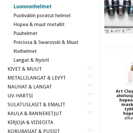
Luonnonhelmet
Puoliväliin poratut helmet
Hopea & muut metallit
Puuhelmet
Preciosa & Swarovski & Muut
Kivihelmet
Langat & Nyörit
KIVET & MUUT
METALLILANGAT & LEVYT
NAUHAT & LANGAT
Art Cla
UV-HARTSI
aloitus
hopear
SULATUSLASIT & EMALIT
masko
työk
KAULA & RANNEKETJUT
hop
alka
KIRJOJA & VIDEOITA
KORURASIAT & PUSSIT