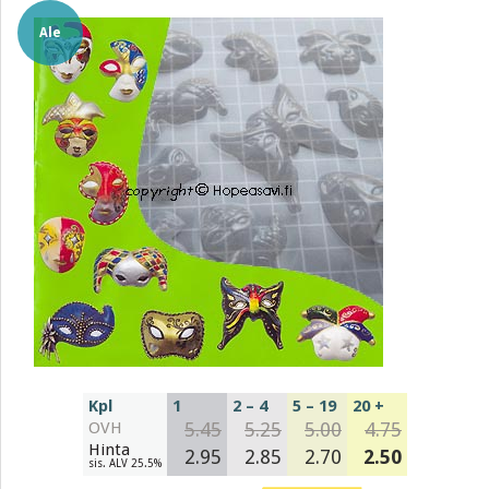
Ale
Kpl
1
2 – 4
5 – 19
20 +
OVH
5.45
5.25
5.00
4.75
Hinta
2.95
2.85
2.70
2.50
sis. ALV 25.5%