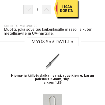
LISÄÄ
KORIIN
Koodi: TC-MM-390100
Muotti, joka soveltuu kaikenlaisille massoille kuten
metallisaville ja UV-hartsille.
MYÖS SAATAVILLA
Hioma-ja kiillotuslaikan varsi, ruuvikierre, karan
paksuus 2.4mm, 1kpl
alkaen 1.89