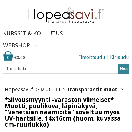
KURSSIT & KOULUTUS
WEBSHOP
Ilmoittaudu
|
Kirjaudu
0
€0.00
Hae
Hopeasavi.fi
>
MUOTIT
>
Transparantit muoti
>
*Siivousmyynti -varaston viimeiset*
Muotti, puolikova, läpinäkyvä,
"Venetsian naamioita" soveltuu myös
UV-hartsille, 14x16cm (huom. kuvassa
cm-ruudukko)