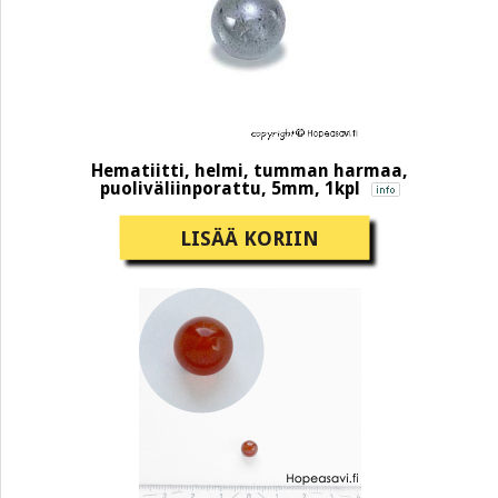
Hematiitti, helmi, tumman harmaa,
puoliväliinporattu, 5mm, 1kpl
LISÄÄ KORIIN