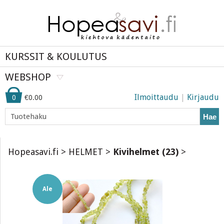
KURSSIT & KOULUTUS
WEBSHOP
Ilmoittaudu
|
Kirjaudu
0
€0.00
Hae
Hopeasavi.fi
>
HELMET
>
Kivihelmet (23)
>
Ale