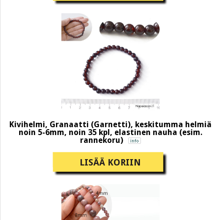
Kivihelmi, Granaatti (Garnetti), keskitumma helmiä
noin 5-6mm, noin 35 kpl, elastinen nauha (esim.
rannekoru)
LISÄÄ KORIIN