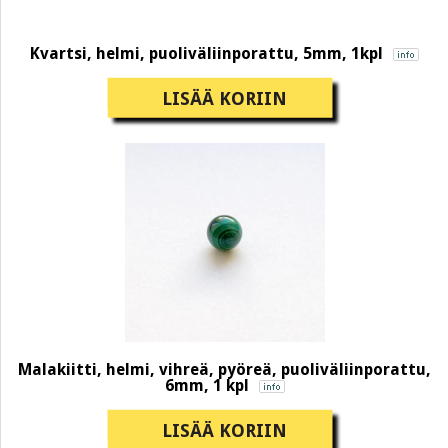
Kvartsi, helmi, puoliväliinporattu, 5mm, 1kpl
LISÄÄ KORIIN
Malakiitti, helmi, vihreä, pyöreä, puoliväliinporattu,
6mm, 1 kpl
LISÄÄ KORIIN