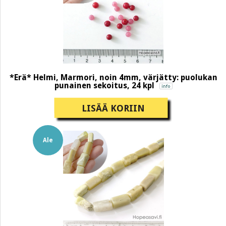
*Erä* Helmi, Marmori, noin 4mm, värjätty: puolukan
punainen sekoitus, 24 kpl
LISÄÄ KORIIN
Ale