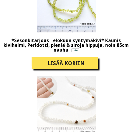
*Sesonkitarjous - elokuun syntymäkivi* Kaunis
kivihelmi, Peridotti, pieniä & siroja hippuja, noin 85cm
nauha
LISÄÄ KORIIN