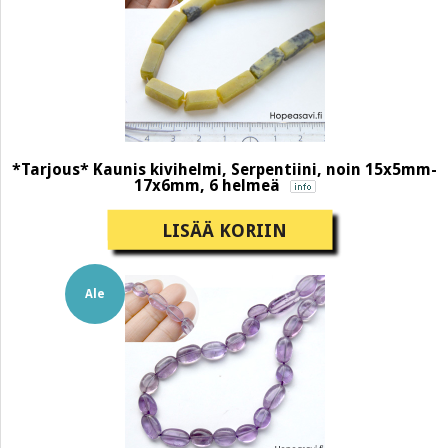
*Tarjous* Kaunis kivihelmi, Serpentiini, noin 15x5mm-
17x6mm, 6 helmeä
LISÄÄ KORIIN
Ale