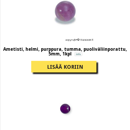
Ametisti, helmi, purppura, tumma, puoliväliinporattu,
5mm, 1kpl
LISÄÄ KORIIN