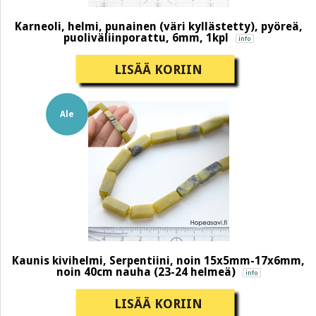
Karneoli, helmi, punainen (väri kyllästetty), pyöreä,
puoliväliinporattu, 6mm, 1kpl
LISÄÄ KORIIN
Ale
Kaunis kivihelmi, Serpentiini, noin 15x5mm-17x6mm,
noin 40cm nauha (23-24 helmeä)
LISÄÄ KORIIN