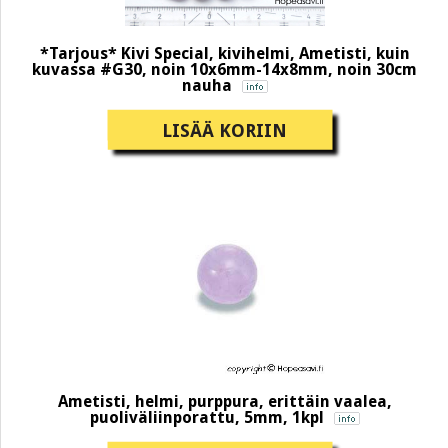
*Tarjous* Kivi Special, kivihelmi, Ametisti, kuin
kuvassa #G30, noin 10x6mm-14x8mm, noin 30cm
nauha
LISÄÄ KORIIN
Ametisti, helmi, purppura, erittäin vaalea,
puoliväliinporattu, 5mm, 1kpl