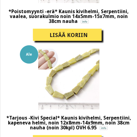
*Poistomyynti -erä* Kaunis kivihelmi, Serpentiini,
vaalea, suorakulmio noin 14x5mm-15x7mm, noin
38cm nauha
LISÄÄ KORIIN
Ale
*Tarjous -Kivi Special* Kaunis kivihelmi, Serpentiini,
kapeneva helmi, noin 12x8mm-14x9mm, noin 38cm
nauha (noin 30kpl) OVH 6.95