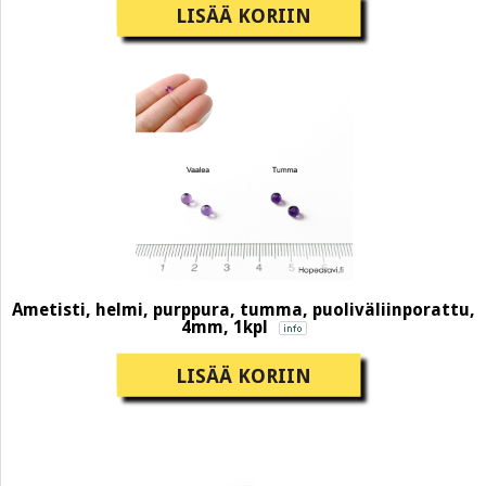
LISÄÄ KORIIN
Ametisti, helmi, purppura, tumma, puoliväliinporattu,
4mm, 1kpl
LISÄÄ KORIIN