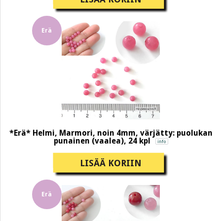
Erä
*Erä* Helmi, Marmori, noin 4mm, värjätty: puolukan
punainen (vaalea), 24 kpl
LISÄÄ KORIIN
Erä